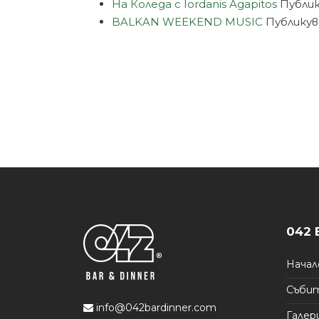
На Коледа с Iordanis Agapitos
Публи
BALKAN WEEKEND MUSIC
Публикув
042 
Начал
Съби
info@042bardinner.com
Галер