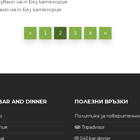
кувано на
in Без категория
ано на
in Без категория
«
1
2
3
4
»
BAR AND DINNER
ПОЛЕЗНИ ВРЪЗКИ
о
Политика за поверителн
тия
Tripadvisor
ия
042.bar.dinner