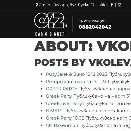
Стара Загора, бул. Руски 27
|
|
|
ABOUT: VK
POSTS BY VKOLEV
Рисуване & Вино 12.12.2023
Публикув
Ретро хит парти 17.11.23
Публикув
GREEK PARTY
Публикувано на
април 
Greek Party
Публикувано на
март 31
Greek Live Party
Публикувано на
in 
8 МАРТ
Публикувано на
in Без кате
Greek Party 18.02
Публикувано на
in
Св. Валентин
Публикувано на
in Бе